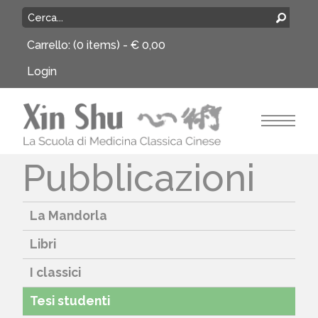
Carrello:
(0 items) -
€
0,00
Login
Pubblicazioni
La Mandorla
Libri
I classici
Tesi studenti