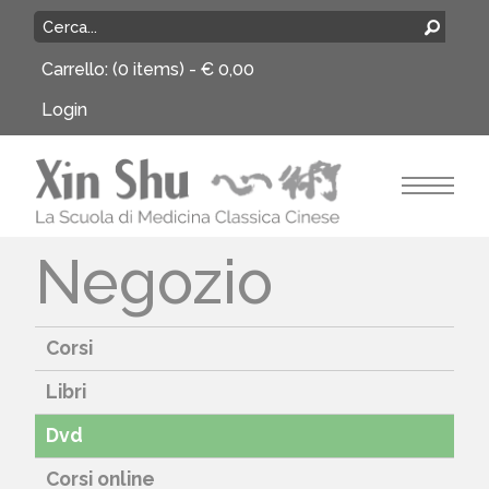
Carrello:
(0 items) -
€
0,00
Login
Negozio
Corsi
Libri
Dvd
Corsi online