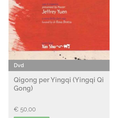
Dvd
Qigong per Yingqi (Yingqi Qi
Gong)
€
50,00