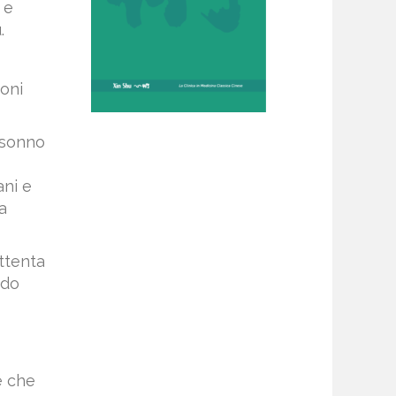
 e
.
noni
 sonno
ani e
a
attenta
ndo
e che