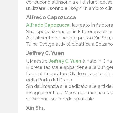
conducono all’insonnia e i disturbi del so
utilizzare il sonno e i sogni in ambito c
Alfredo Capozucca
Alfredo Capozucca
, laureato in fisiote
Shu, specializzandosi in Fitoterapia ener
Attualmente è docente presso Xin Shu, n
Tuina. Svolge attività didattica a Bolzano
Jeffrey C. Yuen
ll Maestro
Jeffrey C. Yuen
è nato in Cina
È prete taoista e appartiene alla 88ª g
Lao dell’Imperatore Giallo e Laozi e all
della Porta del Drago.
Sin dall’infanzia si è dedicato alle arti 
insegnamenti del Maestro e monaco taoi
sedicenne, suo erede spirituale.
Xin Shu