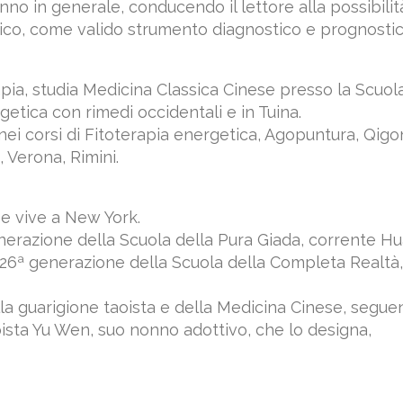
nno in generale, conducendo il lettore alla possibilit
linico, come valido strumento diagnostico e prognostic
rapia, studia Medicina Classica Cinese presso la Scuol
getica con rimedi occidentali e in Tuina.
ei corsi di Fitoterapia energetica, Agopuntura, Qigo
, Verona, Rimini.
 e vive a New York.
enerazione della Scuola della Pura Giada, corrente H
a 26ª generazione della Scuola della Completa Realtà,
della guarigione taoista e della Medicina Cinese, segue
sta Yu Wen, suo nonno adottivo, che lo designa,