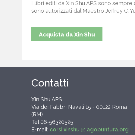
I libri editi da Xin Shu APS sono sempre 
sono autorizzati dal Maestro Jeffrey C. Yue
Acquista da Xin Shu
Contatti
Xin Shu APS
Via dei Fabbri Navali 15 - 00122 Roma
(RM)
Tel 06-56320525
E-mail:
corsi.xinshu @ agopuntura.org