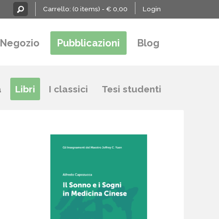
Carrello:
(0 items) -
€
0,00
Login
Negozio
Pubblicazioni
Blog
a
Libri
I classici
Tesi studenti