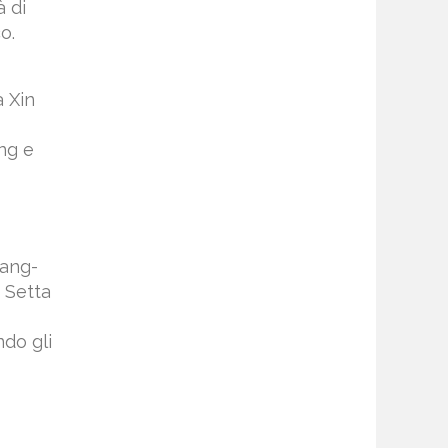
à di
o.
a Xin
ng e
uang-
 Setta
ndo gli