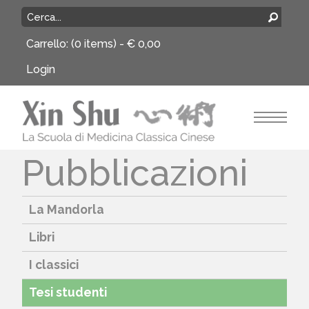
Carrello:
(0 items) -
€
0,00
Login
Pubblicazioni
La Mandorla
Libri
I classici
Tesi studenti