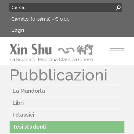
Carrello:
(0 items) -
€
0,00
Login
Pubblicazioni
La Mandorla
Libri
I classici
Tesi studenti