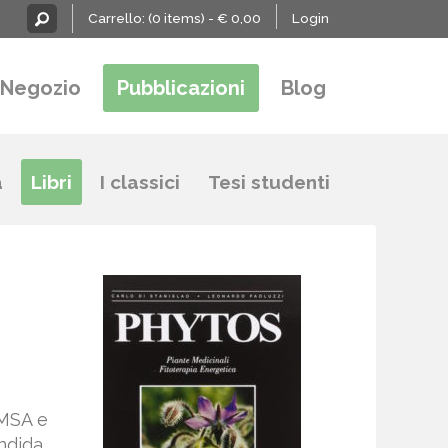
Carrello:
(0 items) -
€
0,00
Login
Negozio
Pubblicazioni
Blog
a
Libri
I classici
Tesi studenti
AMSA e
ndida,