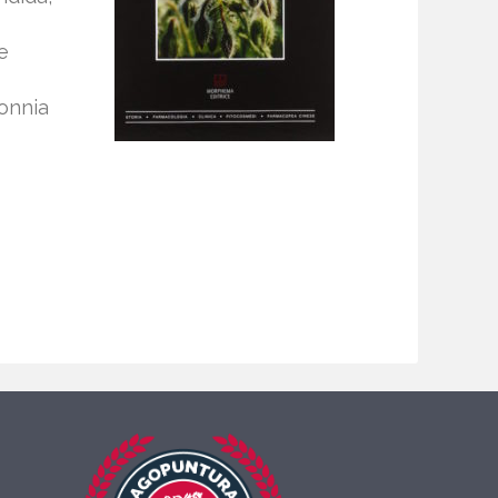
e
sonnia