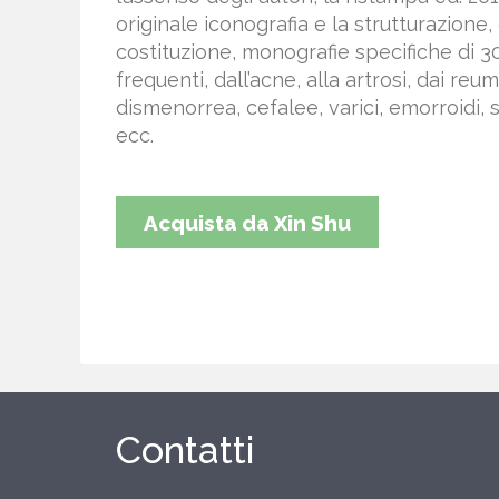
originale iconografia e la strutturazione, 
costituzione, monografie specifiche di 3
frequenti, dall’acne, alla artrosi, dai r
dismenorrea, cefalee, varici, emorroidi, st
ecc.
Acquista da Xin Shu
Contatti