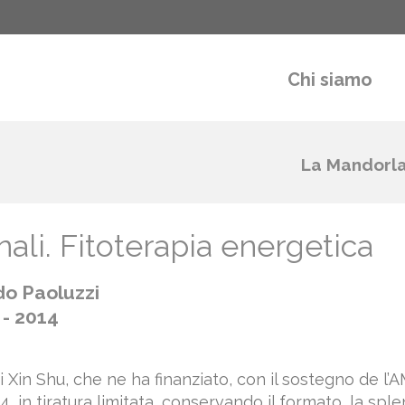
Chi siamo
La Mandorl
ali. Fitoterapia energetica
do Paoluzzi
 - 2014
udi Xin Shu, che ne ha finanziato, con il sostegno de l’
4, in tiratura limitata, conservando il formato, la sple