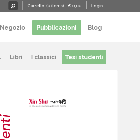
Carrello:
(0 items) -
€
0,00
Login
Negozio
Pubblicazioni
Blog
a
Libri
I classici
Tesi studenti