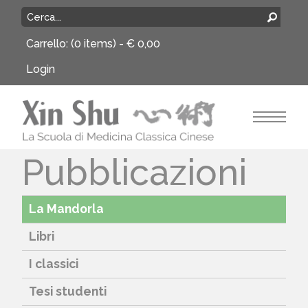
Carrello:
(0 items) -
€
0,00
Login
Pubblicazioni
La Mandorla
Libri
I classici
Tesi studenti