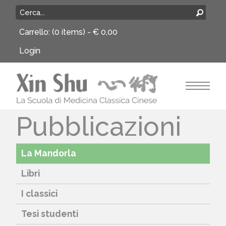
Carrello:
(0 items) -
€
0,00
Login
Pubblicazioni
La Mandorla
Libri
I classici
Tesi studenti