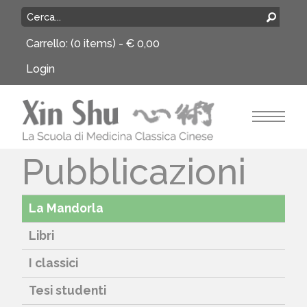
Carrello:
(0 items) -
€
0,00
Login
Pubblicazioni
La Mandorla
Libri
I classici
Tesi studenti