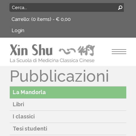
Carrello:
(0 items) -
€
0,00
Login
Pubblicazioni
La Mandorla
Libri
I classici
Tesi studenti