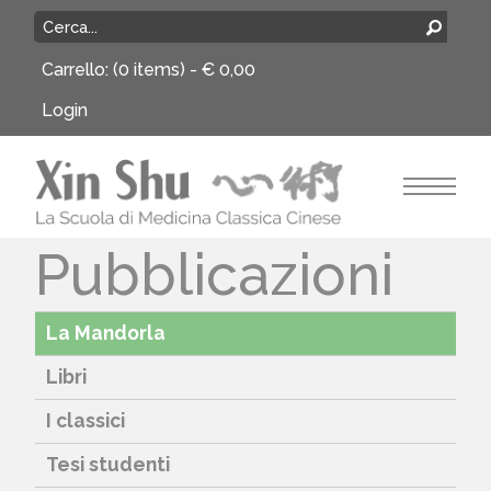
Carrello:
(0 items) -
€
0,00
Login
Pubblicazioni
La Mandorla
Libri
I classici
Tesi studenti