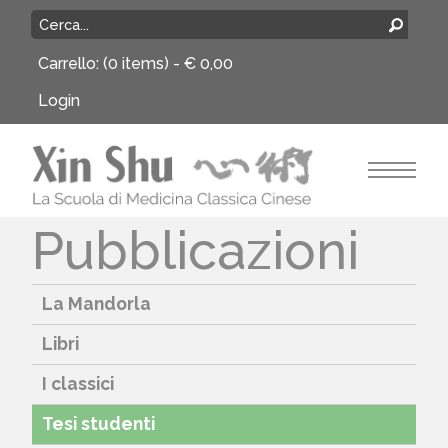
Carrello:
(0 items) -
€
0,00
Login
Pubblicazioni
La Mandorla
Libri
I classici
Tesi studenti