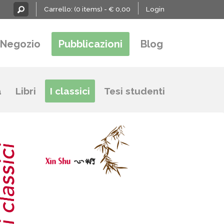
Carrello:
(0 items) -
€
0,00
Login
Negozio
Pubblicazioni
Blog
a
Libri
I classici
Tesi studenti