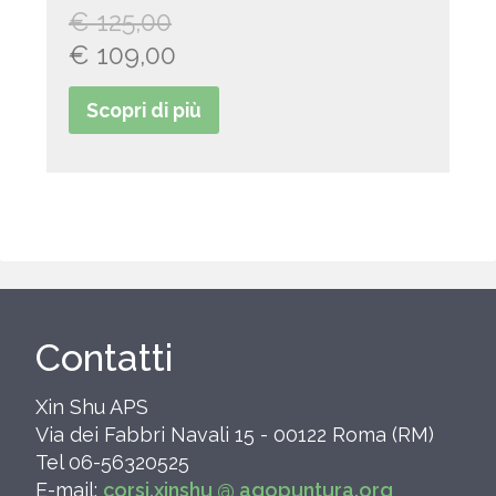
€
125,00
Il
Il
€
109,00
prezzo
prezzo
Scopri di più
originale
attuale
era:
è:
€ 125,00.
€ 109,00.
Contatti
Xin Shu APS
Via dei Fabbri Navali 15 - 00122 Roma (RM)
Tel 06-56320525
E-mail:
corsi.xinshu @ agopuntura.org