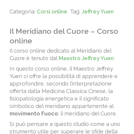
era:
è:
Categoria:
Corsi online
Tag:
Jeffrey Yuen
€ 125,00.
€ 109,00.
Il Meridiano del Cuore – Corso
online
Il corso online dedicato al Meridiano del
Cuore è tenuto dal
Maestro Jeffrey Yuen
.
In questo corso online, il Maestro Jeffrey
Yuen ci offre la possibilità di apprendere e
approfondire, secondo l’interpretazione
offerta dalla Medicina Classica Cinese, la
fisiopatologia energetica e il significato
simbolico del meridiano appartenente al
movimento Fuoco
: il meridiano del Cuore.
Si può pensare a questo studio come a uno
strumento utile per superare le sfide della