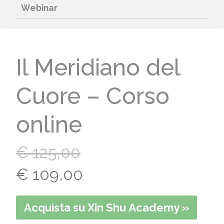
Webinar
Il Meridiano del
Cuore – Corso
online
€
125,00
Il
Il
€
109,00
prezzo
prezzo
Acquista su Xin Shu Academy »
originale
attuale