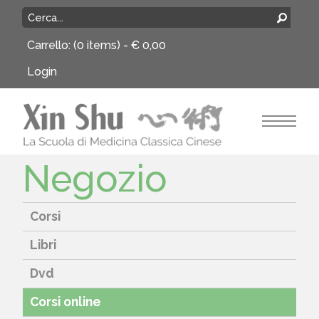
Carrello:
(0 items) -
€
0,00
Login
Negozio
Corsi
Libri
Dvd
Corsi online