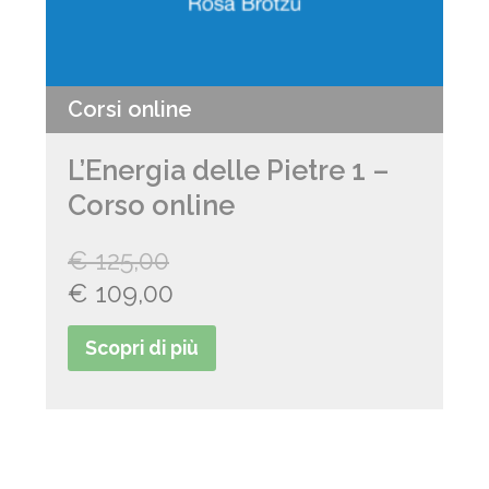
Corsi online
L’Energia delle Pietre 1 –
Corso online
€
125,00
Il
Il
€
109,00
prezzo
prezzo
Scopri di più
originale
attuale
era:
è:
€ 125,00.
€ 109,00.