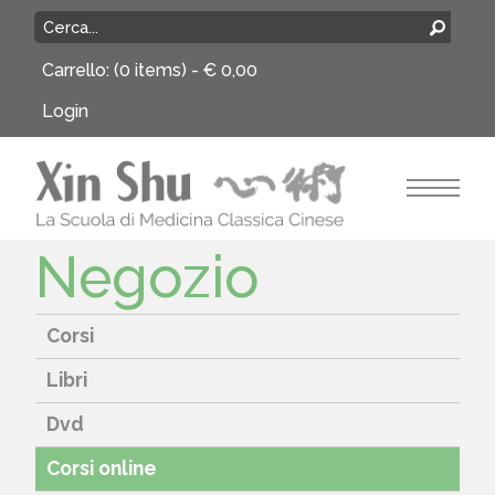
Carrello:
(0 items) -
€
0,00
Login
Negozio
Corsi
Libri
Dvd
Corsi online