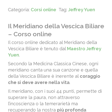
era:
è:
Categoria:
Corsi online
Tag:
Jeffrey Yuen
€ 125,00.
€ 109,00.
Il Meridiano della Vescica Biliare
– Corso online
Il corso online dedicato al Meridiano della
Vescica Biliare è tenuto dal
Maestro Jeffrey
Yuen
.
Secondo la Medicina Classica Cinese, ogni
meridiano canta una sua canzone e quella
della Vescica Biliare è inerente al
coraggio
che si deve avere nella vita
.
Il meridiano, con i suoi 44 punti, permette di
superare la paura, non attraverso
l’incoscienza o la temerarietà ma
recuperando la nostra
più profonda