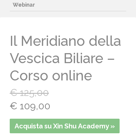
Webinar
Il Meridiano della
Vescica Biliare –
Corso online
€
125,00
Il
Il
€
109,00
prezzo
prezzo
Acquista su Xin Shu Academy »
originale
attuale