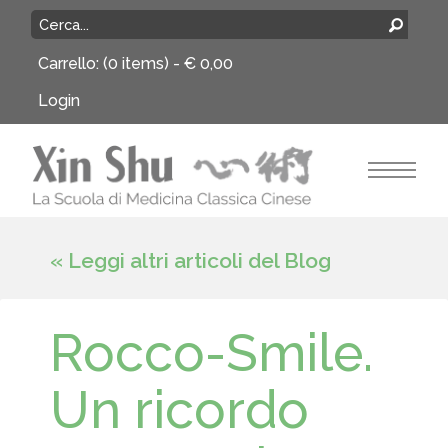
Carrello:
(0 items) -
€
0,00
Login
« Leggi altri articoli del Blog
Rocco-Smile.
Un ricordo