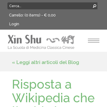
Carrello:
(0 items) -
€
0,00
Login
« Leggi altri articoli del Blog
Risposta a
Wikipedia che