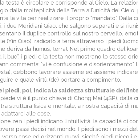
la testa è circolare e corrisponde al Cielo. La relazio
io dalla molteplicità della Terra all’unicità del Cielo
e la vita per realizzare il proprio “mandato”. Dalla c
i, i due Meridiani Qiao, che salgono separati e si riun
sentano il duplice controllo sul nostro cervello, emo
le (Yin Qiao), radicato a terra attraverso i piedi (uom
he deriva da humus, terra). Nel primo quadro del koa
d il bue”, i piedi e la testa non mostrano lo stesso or
ann commenta: “vi è confusione e disorientamento”. L’i
testa), debbono lavorare assieme ed assieme indicare
eguire e quale virtù (de) portare a compimento.
ei piedi, poi, indica la saldezza strutturale dell’int
piede vi è il punto chiave di Chong Mai (4SP), dalla c
ra struttura fisica e mentale, a nostra capacità di mu
adattarci alle cose.
one zen i piedi indicano l’intuitività, la capacità di c
vere passi decisi nel mondo. I piedi sono i mezzi d
verso cose ed orizzonti nuovi, sicché piedi piccoli e 