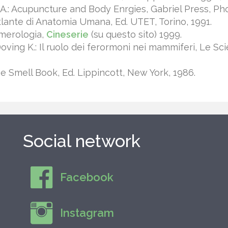
A.: Acupuncture and Body Enrgies, Gabriel Press, Pho
Atlante di Anatomia Umana, Ed. UTET, Torino, 1991.
umerologia,
Cineserie
(su questo sito) 1999.
 Doving K.: Il ruolo dei ferormoni nei mammiferi, Le Sc
he Smell Book, Ed. Lippincott, New York, 1986.
Social network
Facebook
Instagram