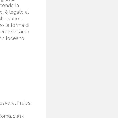
econdo la
o, è legato al
che sono il
no la forma di
ci sono l’area
con l’oceano
osvera, Frejus,
 Roma, 1997.