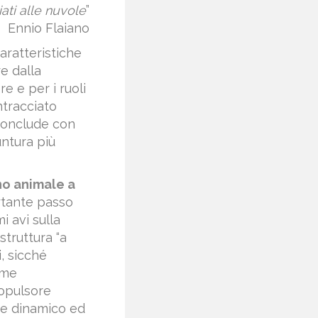
ati alle nuvole
”
Ennio Flaiano
aratteristiche
e dalla
e e per i ruoli
ntracciato
i conclude con
untura più
no animale a
ortante passo
i avi sulla
truttura “a
, sicché
ome
ropulsore
che dinamico ed