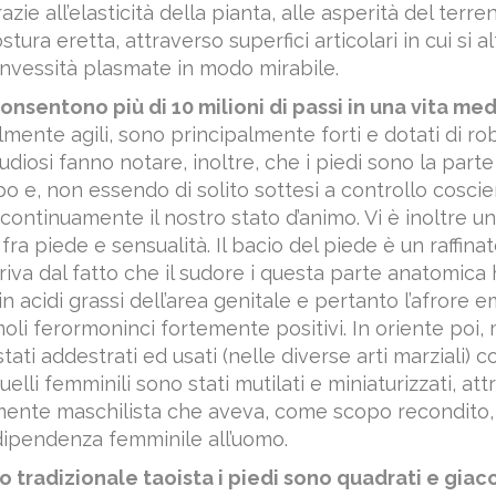
zie all’elasticità della pianta, alle asperità del terren
tura eretta, attraverso superfici articolari in cui si 
nvessità plasmate in modo mirabile.
 consentono più di 10 milioni di passi in una vita me
mente agili, sono principalmente forti e dotati di ro
studiosi fanno notare, inoltre, che i piedi sono la part
o e, non essendo di solito sottesi a controllo coscien
continuamente il nostro stato d’animo. Vi è inoltre un
fra piede e sensualità. Il bacio del piede è un raffinat
iva dal fatto che il sudore i questa parte anatomica 
n acidi grassi dell’area genitale e pertanto l’afrore 
oli ferormoninci fortemente positivi. In oriente poi, 
tati addestrati ed usati (nelle diverse arti marziali) 
uelli femminili sono stati mutilati e miniaturizzati, at
mente maschilista che aveva, come scopo recondito, 
ipendenza femminile all’uomo.
 tradizionale taoista i piedi sono quadrati e giac