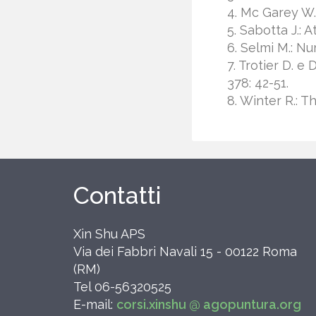
4. Mc Garey W.
5. Sabotta J.: 
6. Selmi M.: N
7. Trotier D. e
378: 42-51.
8. Winter R.: T
Contatti
Xin Shu APS
Via dei Fabbri Navali 15 - 00122 Roma
(RM)
Tel 06-56320525
E-mail:
corsi.xinshu @ agopuntura.org