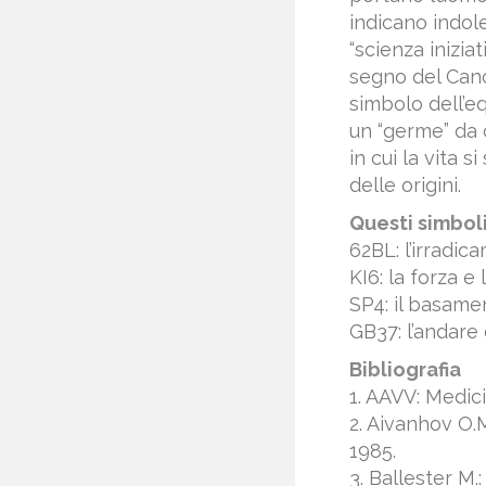
indicano indole
“scienza inizia
segno del Canc
simbolo dell’eq
un “germe” da c
in cui la vita 
delle origini.
Questi simboli
62BL: l’irradic
KI6: la forza e 
SP4: il basame
GB37: l’andare 
Bibliografia
1. AAVV: Medic
2. Aivanhov O.M
1985.
3. Ballester M.: