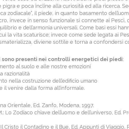
 pigra e poca incline alla curiosità ed alla ricerca. S
tica zodiacale”, il piede, in quanto basamento dell’uom
ro, invece in senso funzionale si connette ai Pesci, 
uilibrio e dell’armonia universali. Come basi essi han
ui la vita scaturisce; invece come sede legata ai Pes
si smaterializza, diviene sottile e torna a confondersi 
 sono presenti nei controlli energetici dei piedi
:
amento al suolo e alle nostre emozioni
la razionalità
nto nella costruzione dell’edificio umano
e il venire dalla forma all’informale.
ina Orientale, Ed. Zanfo, Modena, 1997.
.: Lo Zodiaco chiave dell’uomo e dell’universo, Ed. Pr
 Il Cristo il Contadino e il Bue, Ed. Appunti di Viaggio,