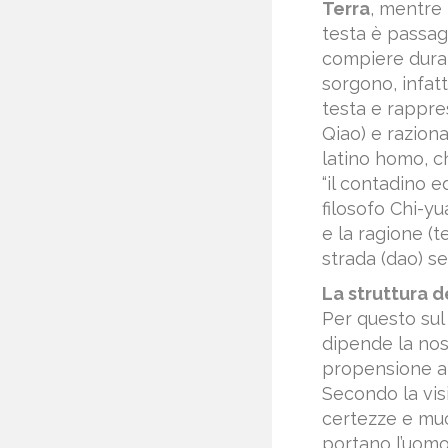
Terra
, mentre 
testa è passagg
compiere durant
sorgono, infatt
testa e rappre
Qiao) e raziona
latino homo, c
“il contadino e
filosofo Chi-yu
e la ragione (
strada (dao) s
La struttura d
Per questo sul 
dipende la nost
propensione a 
Secondo la visi
certezze e muo
portano l’uomo 