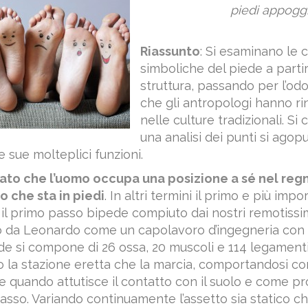
piedi appoggi
Riassunto
: Si esaminano le c
simboliche del piede a partir
struttura, passando per l’odor
che gli antropologi hanno ri
nelle culture tradizionali. S
una analisi dei punti si agop
 sue molteplici funzioni.
mato che l’uomo occupa una posizione a sé nel reg
o che sta in piedi
. In altri termini il primo e più imp
 il primo passo bipede compiuto dai nostri remotissim
to da Leonardo come un capolavoro d’ingegneria con s
iede si compone di 26 ossa, 20 muscoli e 114 legamenti
 la stazione eretta che la marcia, comportandosi c
 quando attutisce il contatto con il suolo e come p
 passo. Variando continuamente l’assetto sia statico 