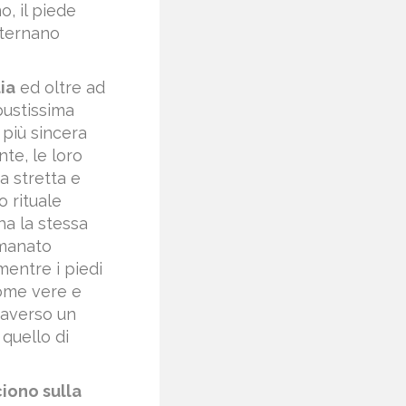
o, il piede
alternano
dia
ed oltre ad
bustissima
e più sincera
te, le loro
a stretta e
o rituale
ha la stessa
emanato
mentre i piedi
come vere e
traverso un
quello di
ciono sulla