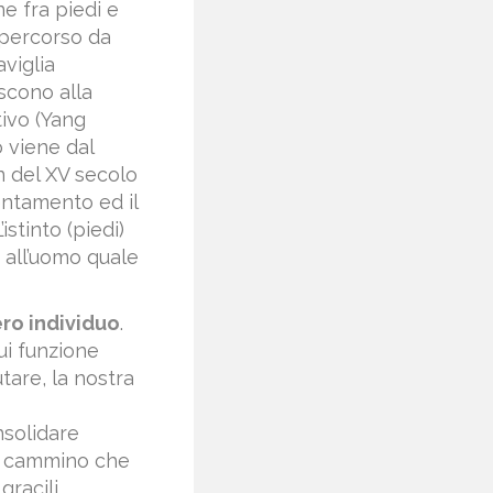
ne fra piedi e
, percorso da
aviglia
iscono alla
tivo (Yang
o viene dal
n del XV secolo
ientamento ed il
stinto (piedi)
 all’uomo quale
ero individuo
.
ui funzione
tare, la nostra
onsolidare
el cammino che
gracili