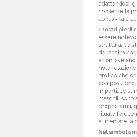
adattandosi, gra
consente la pos
concavità e co
I nostri piedi
essere notevol
struttura. Gli 
del nostro corp
azioni svelano 
nota relazione 
erotico che der
composizione i
impartisce stim
maschili sono s
proprie armi, q
rituale feroce
aumentare la d
Nel simbolismo