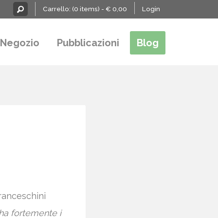
Carrello:
(0 items) -
€
0,00
Login
Negozio
Pubblicazioni
Blog
Franceschini
a fortemente i