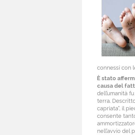
connessi con le
È stato affer
causa del fatt
dell’umanità fu
terra. Descrit
capriata”, il p
consente tanto
ammortizzatore
nell’avvio del