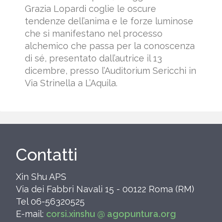
Grazia Lopardi coglie le oscure
tendenze dell’anima e le forze luminose
che si manifestano nel processo
alchemico che passa per la conoscenza
di sé, presentato dall’autrice il 13
dicembre, presso l’Auditorium Sericchi in
Via Strinella a L’Aquila.
Contatti
Xin Shu APS
Via dei Fabbri Navali 15 - 00122 Roma (RM)
Tel 06-56320525
E-mail:
corsi.xinshu @ agopuntura.org