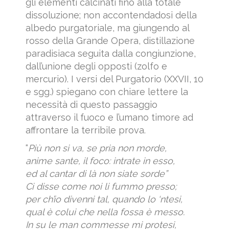
gli elementi calcinati fino alla totale
dissoluzione; non accontendadosi della
albedo purgatoriale, ma giungendo al
rosso della Grande Opera, distillazione
paradisiaca seguita dalla congiunzione,
dall’unione degli opposti (zolfo e
mercurio). I versi del Purgatorio (XXVII, 10
e sgg.) spiegano con chiare lettere la
necessità di questo passaggio
attraverso il fuoco e l’umano timore ad
affrontare la terribile prova.
“
Più non si va, se pria non morde,
anime sante, il foco: intrate in esso,
ed al cantar di là non siate sorde”
Ci disse come noi li fummo presso;
per ch’io divenni tal, quando lo ‘ntesi,
qual è colui che nella fossa è messo.
In su le man commesse mi protesi,