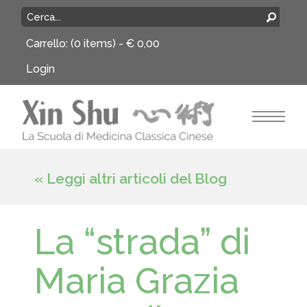
Carrello:
(0 items) -
€
0,00
Login
« Leggi altri articoli del Blog
La “strada” di
Maria Grazia