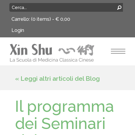
Carrello:
(0 items) -
€
0,00
Login
« Leggi altri articoli del Blog
Il programma
dei Seminari