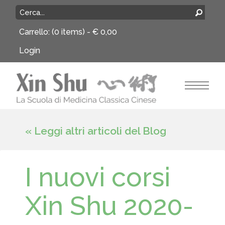
Carrello:
(0 items) -
€
0,00
Login
« Leggi altri articoli del Blog
I nuovi corsi
Xin Shu 2020-