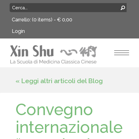
Carrello:
(0 items) -
€
0,00
Login
« Leggi altri articoli del Blog
Convegno
internazionale