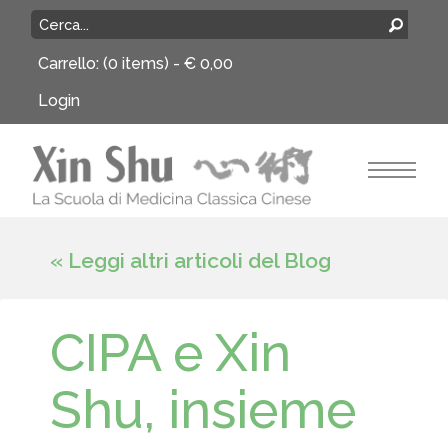
Carrello:
(0 items) -
€
0,00
Login
« Leggi altri articoli del Blog
CIPA e Xin
Shu, insieme