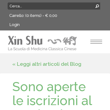
Carrello:
(0 items) -
€
0,00
Login
« Leggi altri articoli del Blog
Sono aperte
le iscrizioni al