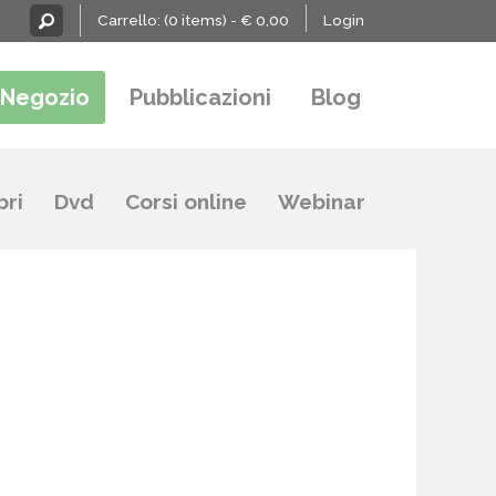
Carrello:
(0 items) -
€
0,00
Login
Negozio
Pubblicazioni
Blog
bri
Dvd
Corsi online
Webinar